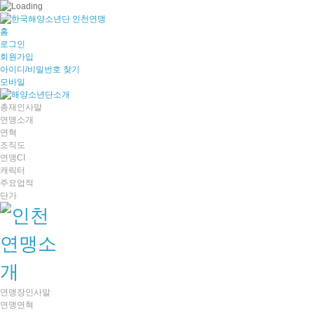
홈
로그인
회원가입
아이디/비밀번호 찾기
모바일
총재인사말
연맹소개
연혁
조직도
연맹CI
캐릭터
주요업적
단가
연맹장인사말
연맹연혁