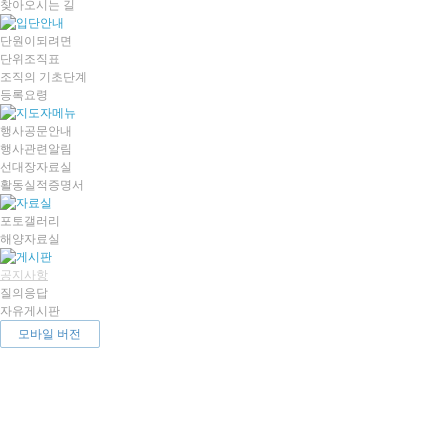
찾아오시는 길
단원이되려면
단위조직표
조직의 기초단계
등록요령
행사공문안내
행사관련알림
선대장자료실
활동실적증명서
포토갤러리
해양자료실
공지사항
질의응답
자유게시판
모바일 버전