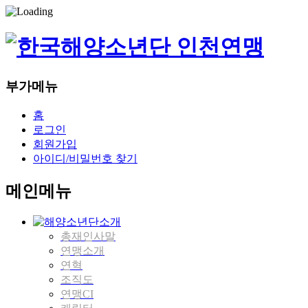
부가메뉴
홈
로그인
회원가입
아이디/비밀번호 찾기
메인메뉴
총재인사말
연맹소개
연혁
조직도
연맹CI