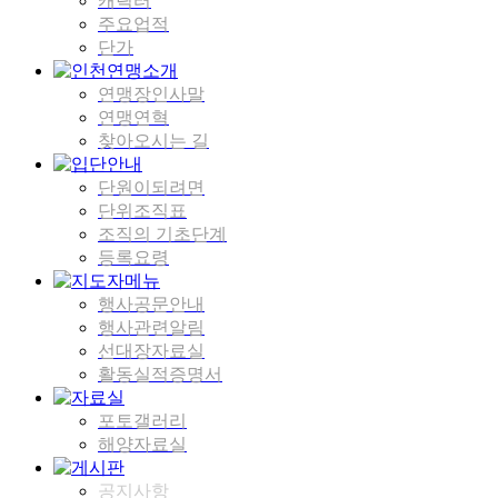
캐릭터
주요업적
단가
연맹장인사말
연맹연혁
찾아오시는 길
단원이되려면
단위조직표
조직의 기초단계
등록요령
행사공문안내
행사관련알림
선대장자료실
활동실적증명서
포토갤러리
해양자료실
공지사항