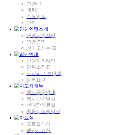
연맹CI
캐릭터
주요업적
단가
연맹장인사말
연맹연혁
찾아오시는 길
단원이되려면
단위조직표
조직의 기초단계
등록요령
행사공문안내
행사관련알림
선대장자료실
활동실적증명서
포토갤러리
해양자료실