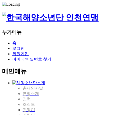
부가메뉴
홈
로그인
회원가입
아이디/비밀번호 찾기
메인메뉴
총재인사말
연맹소개
연혁
조직도
연맹CI