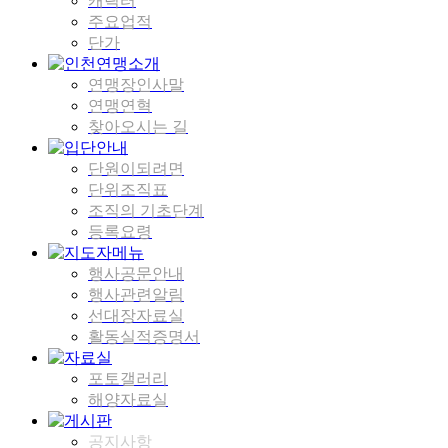
캐릭터
주요업적
단가
연맹장인사말
연맹연혁
찾아오시는 길
단원이되려면
단위조직표
조직의 기초단계
등록요령
행사공문안내
행사관련알림
선대장자료실
활동실적증명서
포토갤러리
해양자료실
공지사항