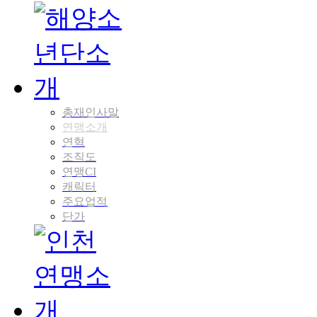
총재인사말
연맹소개
연혁
조직도
연맹CI
캐릭터
주요업적
단가