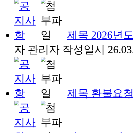
제목
2026년
자
관리자
작성일시
26.03
제목
환불요