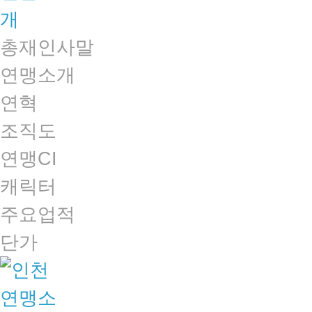
총재인사말
연맹소개
연혁
조직도
연맹CI
캐릭터
주요업적
단가