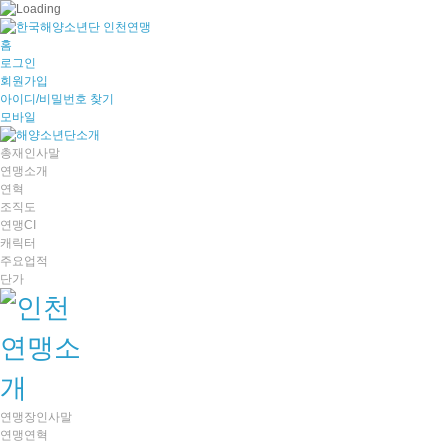
홈
로그인
회원가입
아이디/비밀번호 찾기
모바일
총재인사말
연맹소개
연혁
조직도
연맹CI
캐릭터
주요업적
단가
연맹장인사말
연맹연혁