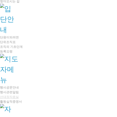
찾아오시는 길
단원이되려면
단위조직표
조직의 기초단계
등록요령
행사공문안내
행사관련알림
선대장자료실
활동실적증명서